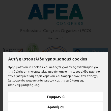
Professional Congress Organizer (PCO)
Member of:
Αυτή η ιστοσελίδα χρησιμοποιεί cookies
Χρησιμοποιούμε cookies και άλλες τεχνολογίες εντοπισμού για
την βελτίωση της εμπειρίας περιήγησης στην ιστοσελίδα μας, για
την εξατομίκευση περιεχομένου και διαφημίσεων, την παροχή
λειτουργιών κοινωνικών μέσων και την ανάλυση της
επισκεψιμότητάς μας.
© 2026 34ο Πανελλήνιο Πνευμονολογικό Συνέδριο - 17-
Συμφωνώ
21 Δεκεμβρίου 2025
Αρνούμαι